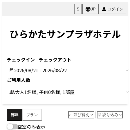
今すぐ予約
客室
Rooms
シンプルモダンなデザインで心地よいステイを。
全客室 宿泊者専用Wifi